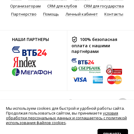
Организаторам
CRM для клубов
CRM для государства
Партнерство
Помощь
Личный кабинет
Контакты
НАШИ ПАРТНЕРЫ
100% безопасная
оплата с нашими
партнёрами
Политика хранения
© 2016-2026 Go2Sport.ru
и обработки
Мы используем cookies для быстрой и удобной работы сайта.
персональных
Продолжая пользоваться сайтом, вы принимаете
условия
данных
обработки персональных данных и соглашаетесь с политикой
использования файлов cookies
.